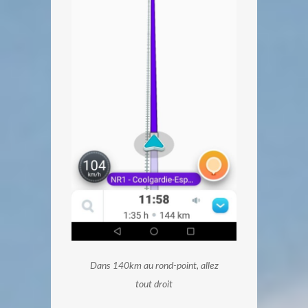
Dans 140km au rond-point, allez
tout droit