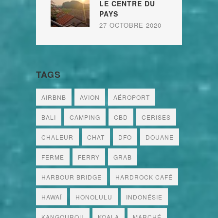
LE CENTRE DU
PAYS
27 OCTOBRE 2020
TAGS
AIRBNB
AVION
AÉROPORT
BALI
CAMPING
CBD
CERISES
CHALEUR
CHAT
DFO
DOUANE
FERME
FERRY
GRAB
HARBOUR BRIDGE
HARDROCK CAFÉ
HAWAÏ
HONOLULU
INDONÉSIE
KANGOUROU
KOALA
MARCHÉ