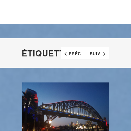
ÉTIQUETTE :
CHAT
PRÉC.
SUIV.