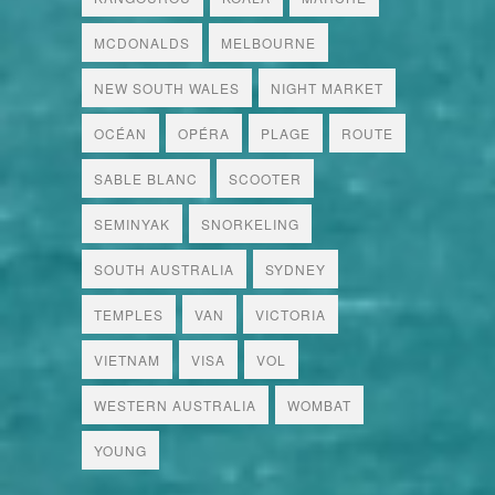
MCDONALDS
MELBOURNE
NEW SOUTH WALES
NIGHT MARKET
OCÉAN
OPÉRA
PLAGE
ROUTE
SABLE BLANC
SCOOTER
SEMINYAK
SNORKELING
SOUTH AUSTRALIA
SYDNEY
TEMPLES
VAN
VICTORIA
VIETNAM
VISA
VOL
WESTERN AUSTRALIA
WOMBAT
YOUNG