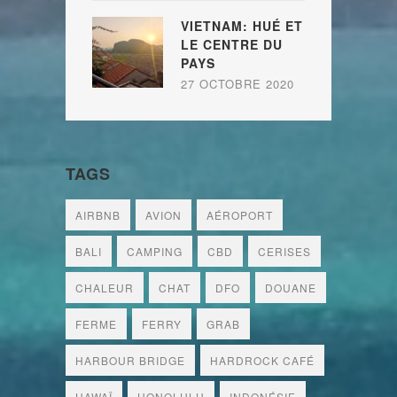
VIETNAM: HUÉ ET
LE CENTRE DU
PAYS
27 OCTOBRE 2020
TAGS
AIRBNB
AVION
AÉROPORT
BALI
CAMPING
CBD
CERISES
CHALEUR
CHAT
DFO
DOUANE
FERME
FERRY
GRAB
HARBOUR BRIDGE
HARDROCK CAFÉ
HAWAÏ
HONOLULU
INDONÉSIE