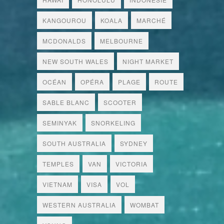
KANGOUROU
KOALA
MARCHÉ
MCDONALDS
MELBOURNE
NEW SOUTH WALES
NIGHT MARKET
OCÉAN
OPÉRA
PLAGE
ROUTE
SABLE BLANC
SCOOTER
SEMINYAK
SNORKELING
SOUTH AUSTRALIA
SYDNEY
TEMPLES
VAN
VICTORIA
VIETNAM
VISA
VOL
WESTERN AUSTRALIA
WOMBAT