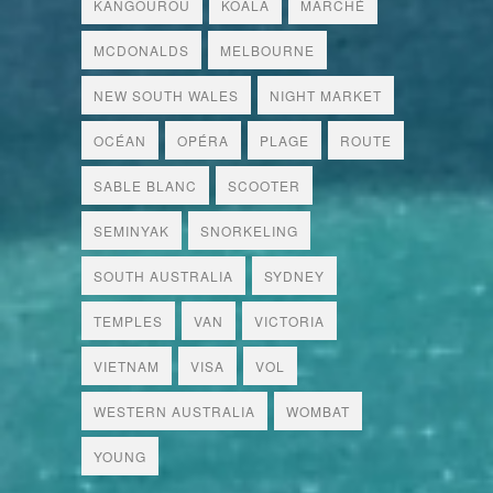
KANGOUROU
KOALA
MARCHÉ
MCDONALDS
MELBOURNE
NEW SOUTH WALES
NIGHT MARKET
OCÉAN
OPÉRA
PLAGE
ROUTE
SABLE BLANC
SCOOTER
SEMINYAK
SNORKELING
SOUTH AUSTRALIA
SYDNEY
TEMPLES
VAN
VICTORIA
VIETNAM
VISA
VOL
WESTERN AUSTRALIA
WOMBAT
YOUNG