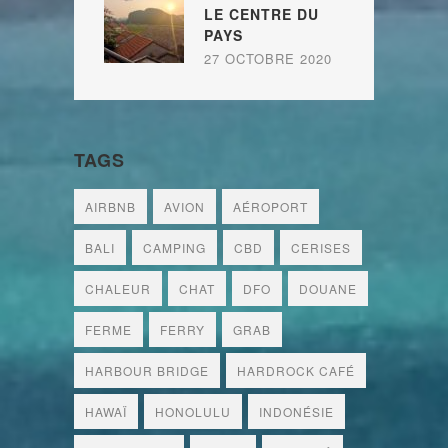
LE CENTRE DU
PAYS
27 OCTOBRE 2020
TAGS
AIRBNB
AVION
AÉROPORT
BALI
CAMPING
CBD
CERISES
CHALEUR
CHAT
DFO
DOUANE
FERME
FERRY
GRAB
HARBOUR BRIDGE
HARDROCK CAFÉ
HAWAÏ
HONOLULU
INDONÉSIE