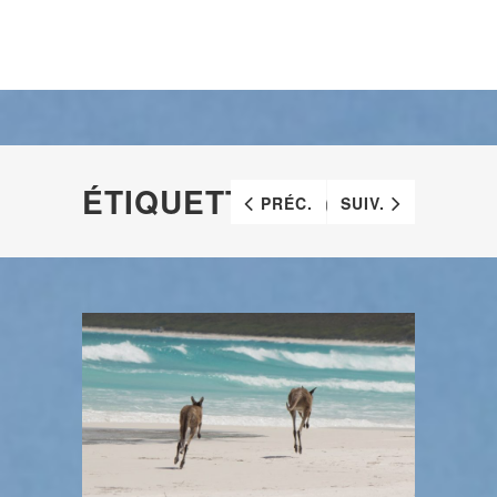
ÉTIQUETTE :
RAIES
PRÉC.
SUIV.