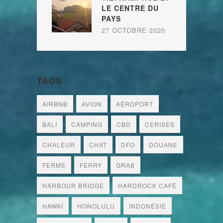
LE CENTRE DU
PAYS
27 OCTOBRE 2020
TAGS
AIRBNB
AVION
AÉROPORT
BALI
CAMPING
CBD
CERISES
CHALEUR
CHAT
DFO
DOUANE
FERME
FERRY
GRAB
HARBOUR BRIDGE
HARDROCK CAFÉ
HAWAÏ
HONOLULU
INDONÉSIE