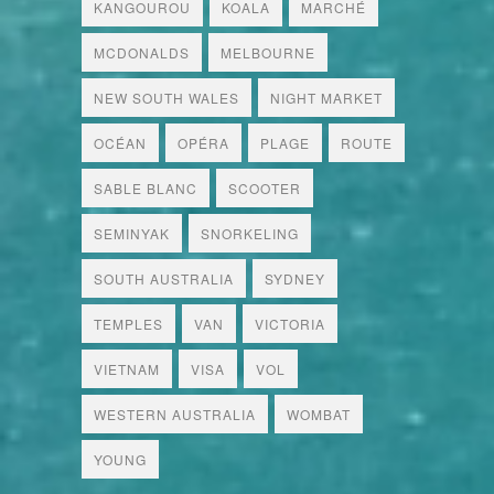
KANGOUROU
KOALA
MARCHÉ
MCDONALDS
MELBOURNE
NEW SOUTH WALES
NIGHT MARKET
OCÉAN
OPÉRA
PLAGE
ROUTE
SABLE BLANC
SCOOTER
SEMINYAK
SNORKELING
SOUTH AUSTRALIA
SYDNEY
TEMPLES
VAN
VICTORIA
VIETNAM
VISA
VOL
WESTERN AUSTRALIA
WOMBAT
YOUNG