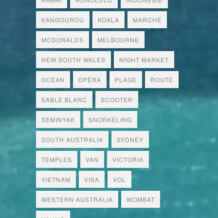
KANGOUROU
KOALA
MARCHÉ
MCDONALDS
MELBOURNE
NEW SOUTH WALES
NIGHT MARKET
OCÉAN
OPÉRA
PLAGE
ROUTE
SABLE BLANC
SCOOTER
SEMINYAK
SNORKELING
SOUTH AUSTRALIA
SYDNEY
TEMPLES
VAN
VICTORIA
VIETNAM
VISA
VOL
WESTERN AUSTRALIA
WOMBAT