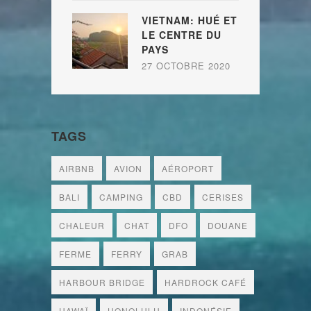
VIETNAM: HUÉ ET
LE CENTRE DU
PAYS
27 OCTOBRE 2020
TAGS
AIRBNB
AVION
AÉROPORT
BALI
CAMPING
CBD
CERISES
CHALEUR
CHAT
DFO
DOUANE
FERME
FERRY
GRAB
HARBOUR BRIDGE
HARDROCK CAFÉ
HAWAÏ
HONOLULU
INDONÉSIE