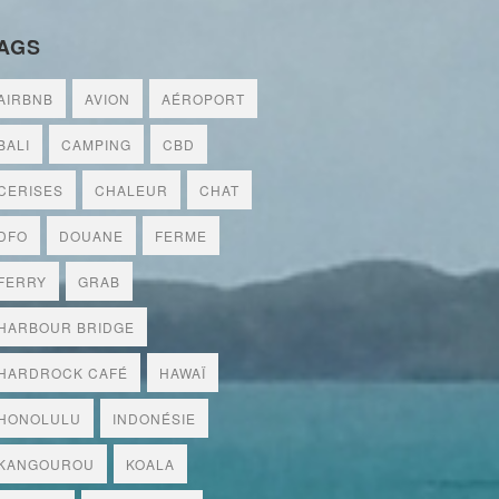
AGS
AIRBNB
AVION
AÉROPORT
BALI
CAMPING
CBD
CERISES
CHALEUR
CHAT
DFO
DOUANE
FERME
FERRY
GRAB
HARBOUR BRIDGE
HARDROCK CAFÉ
HAWAÏ
HONOLULU
INDONÉSIE
KANGOUROU
KOALA