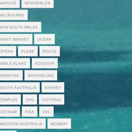
MARCHÉ
MCDONALDS
MELBOURNE
NEW SOUTH WALES
NIGHT MARKET
OCÉAN
OPÉRA
PLAGE
ROUTE
SABLE BLANC
SCOOTER
SEMINYAK
SNORKELING
SOUTH AUSTRALIA
SYDNEY
TEMPLES
VAN
VICTORIA
VIETNAM
VISA
VOL
WESTERN AUSTRALIA
WOMBAT