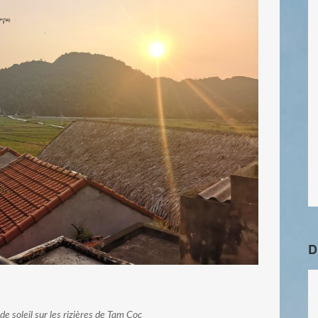
D
e soleil sur les rizières de Tam Coc