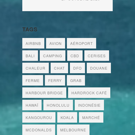
TAGS
AIRBNB
AVION
AÉROPORT
BALI
CAMPING
CBD
CERISES
CHALEUR
CHAT
DFO
DOUANE
FERME
FERRY
GRAB
HARBOUR BRIDGE
HARDROCK CAFÉ
HAWAÏ
HONOLULU
INDONÉSIE
KANGOUROU
KOALA
MARCHÉ
MCDONALDS
MELBOURNE