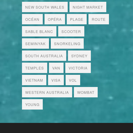
NEW SOUTH WALES
NIGHT MARKET
OCÉAN
OPÉRA
PLAGE
ROUTE
SABLE BLANC
SCOOTER
SEMINYAK
SNORKELING
SOUTH AUSTRALIA
SYDNEY
TEMPLES
VAN
VICTORIA
VIETNAM
VISA
VOL
WESTERN AUSTRALIA
WOMBAT
YOUNG