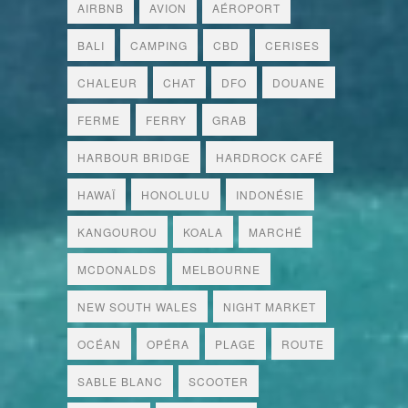
AIRBNB
AVION
AÉROPORT
BALI
CAMPING
CBD
CERISES
CHALEUR
CHAT
DFO
DOUANE
FERME
FERRY
GRAB
HARBOUR BRIDGE
HARDROCK CAFÉ
HAWAÏ
HONOLULU
INDONÉSIE
KANGOUROU
KOALA
MARCHÉ
MCDONALDS
MELBOURNE
NEW SOUTH WALES
NIGHT MARKET
OCÉAN
OPÉRA
PLAGE
ROUTE
SABLE BLANC
SCOOTER