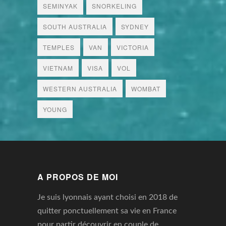
SEMINYAK
SNORKELING
SOUTH AUSTRALIA
SYDNEY
TEMPLES
VAN
VICTORIA
VIETNAM
VISA
VOL
WESTERN AUSTRALIA
WOMBAT
YOUNG
A PROPOS DE MOI
Je suis lyonnais ayant choisi en 2018 de
quitter ponctuellement sa vie en France
pour partir découvrir en couple de