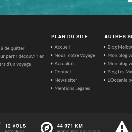
PLAN DU SITE
AUTRES S
Accueil
Blog Melbo
18 de quitter
Nous, notre Voyage
Mon blog v
ur partir découvrir en
Actualités
Mon blog v
ers d’un voyage
Contact
Blog Les Ma
Newsletter
L’Océanie p
Mentions Légales
12 VOLS
44 071 KM
Effectués
Parcourus en voiture