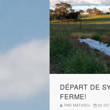
DÉPART DE SY
FERME!
PAR
MATHIEU
22 OC