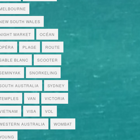
MELBOURNE
NEW SOUTH WALES
NIGHT MARKET
OCÉAN
OPÉRA
PLAGE
ROUTE
SABLE BLANC
SCOOTER
SEMINYAK
SNORKELING
SOUTH AUSTRALIA
SYDNEY
TEMPLES
VAN
VICTORIA
VIETNAM
VISA
VOL
WESTERN AUSTRALIA
WOMBAT
YOUNG