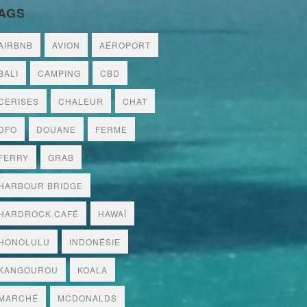
AGS
AIRBNB
AVION
AÉROPORT
BALI
CAMPING
CBD
CERISES
CHALEUR
CHAT
DFO
DOUANE
FERME
FERRY
GRAB
HARBOUR BRIDGE
HARDROCK CAFÉ
HAWAÏ
HONOLULU
INDONÉSIE
KANGOUROU
KOALA
MARCHÉ
MCDONALDS