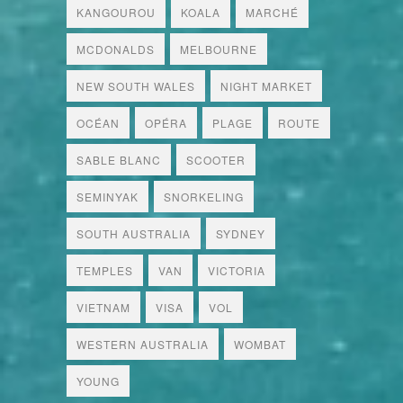
KANGOUROU
KOALA
MARCHÉ
MCDONALDS
MELBOURNE
NEW SOUTH WALES
NIGHT MARKET
OCÉAN
OPÉRA
PLAGE
ROUTE
SABLE BLANC
SCOOTER
SEMINYAK
SNORKELING
SOUTH AUSTRALIA
SYDNEY
TEMPLES
VAN
VICTORIA
VIETNAM
VISA
VOL
WESTERN AUSTRALIA
WOMBAT
YOUNG