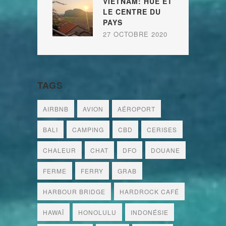
VIETNAM: HUÉ ET
LE CENTRE DU
PAYS
27 OCTOBRE 2020
TAGS
AIRBNB
AVION
AÉROPORT
BALI
CAMPING
CBD
CERISES
CHALEUR
CHAT
DFO
DOUANE
FERME
FERRY
GRAB
HARBOUR BRIDGE
HARDROCK CAFÉ
HAWAÏ
HONOLULU
INDONÉSIE