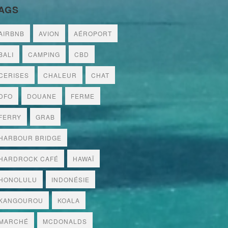
AGS
AIRBNB
AVION
AÉROPORT
BALI
CAMPING
CBD
CERISES
CHALEUR
CHAT
DFO
DOUANE
FERME
FERRY
GRAB
HARBOUR BRIDGE
HARDROCK CAFÉ
HAWAÏ
HONOLULU
INDONÉSIE
KANGOUROU
KOALA
MARCHÉ
MCDONALDS