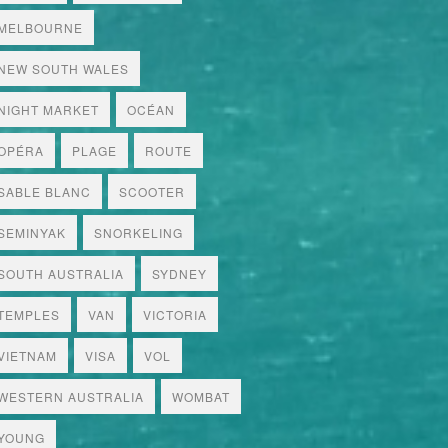
MELBOURNE
NEW SOUTH WALES
NIGHT MARKET
OCÉAN
OPÉRA
PLAGE
ROUTE
SABLE BLANC
SCOOTER
SEMINYAK
SNORKELING
SOUTH AUSTRALIA
SYDNEY
TEMPLES
VAN
VICTORIA
VIETNAM
VISA
VOL
WESTERN AUSTRALIA
WOMBAT
YOUNG