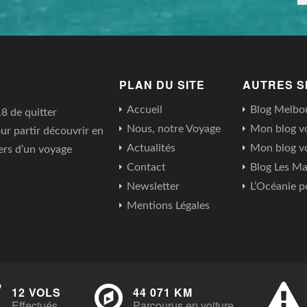
PLAN DU SITE
AUTRES S
Accueil
Blog Melbo
18 de quitter
Nous, notre Voyage
Mon blog v
ur partir découvrir en
Actualités
Mon blog v
ers d’un voyage
Contact
Blog Les Ma
Newsletter
L’Océanie p
Mentions Légales
12 VOLS
44 071 KM
Effectués
Parcourus en voiture