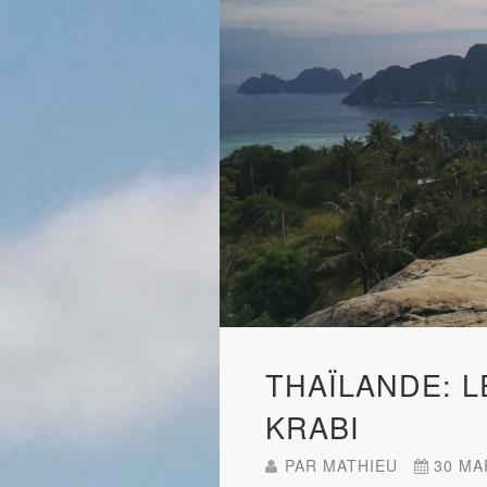
THAÏLANDE: 
KRABI
PAR
MATHIEU
30 MA