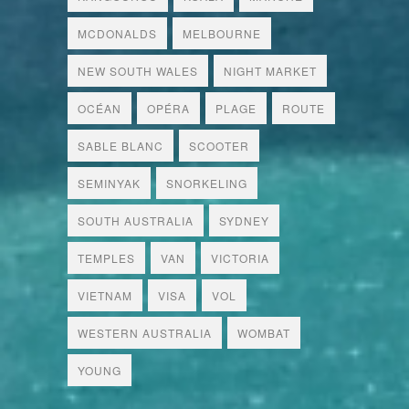
MCDONALDS
MELBOURNE
NEW SOUTH WALES
NIGHT MARKET
OCÉAN
OPÉRA
PLAGE
ROUTE
SABLE BLANC
SCOOTER
SEMINYAK
SNORKELING
SOUTH AUSTRALIA
SYDNEY
TEMPLES
VAN
VICTORIA
VIETNAM
VISA
VOL
WESTERN AUSTRALIA
WOMBAT
YOUNG