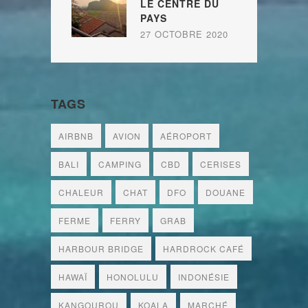
LE CENTRE DU
PAYS
27 OCTOBRE 2020
TAGS
AIRBNB
AVION
AÉROPORT
BALI
CAMPING
CBD
CERISES
CHALEUR
CHAT
DFO
DOUANE
FERME
FERRY
GRAB
HARBOUR BRIDGE
HARDROCK CAFÉ
HAWAÏ
HONOLULU
INDONÉSIE
KANGOUROU
KOALA
MARCHÉ