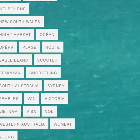
MELBOURNE
NEW SOUTH WALES
NIGHT MARKET
OCÉAN
OPÉRA
PLAGE
ROUTE
SABLE BLANC
SCOOTER
SEMINYAK
SNORKELING
SOUTH AUSTRALIA
SYDNEY
TEMPLES
VAN
VICTORIA
VIETNAM
VISA
VOL
WESTERN AUSTRALIA
WOMBAT
YOUNG