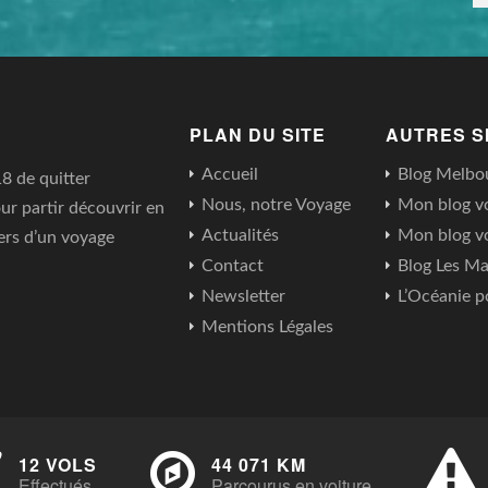
PLAN DU SITE
AUTRES S
Accueil
Blog Melbo
18 de quitter
Nous, notre Voyage
Mon blog v
ur partir découvrir en
Actualités
Mon blog v
ers d’un voyage
Contact
Blog Les Ma
Newsletter
L’Océanie p
Mentions Légales
12 VOLS
44 071 KM
Effectués
Parcourus en voiture