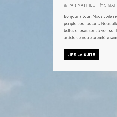
PAR
MATHIEU
9 MAR
Bonjour à tous! Nous voilà re
périple pour autant. Nous al
belles choses sont à voir sur
article de notre première sem
LIRE LA SUITE