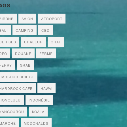
AGS
AIRBNB
AVION
AÉROPORT
BALI
CAMPING
CBD
CERISES
CHALEUR
CHAT
DFO
DOUANE
FERME
FERRY
GRAB
HARBOUR BRIDGE
HARDROCK CAFÉ
HAWAÏ
HONOLULU
INDONÉSIE
KANGOUROU
KOALA
MARCHÉ
MCDONALDS