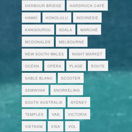
HARBOUR BRIDGE
HARDROCK CAFÉ
HAWAÏ
HONOLULU
INDONÉSIE
KANGOUROU
KOALA
MARCHÉ
MCDONALDS
MELBOURNE
NEW SOUTH WALES
NIGHT MARKET
OCÉAN
OPÉRA
PLAGE
ROUTE
SABLE BLANC
SCOOTER
SEMINYAK
SNORKELING
SOUTH AUSTRALIA
SYDNEY
TEMPLES
VAN
VICTORIA
VIETNAM
VISA
VOL