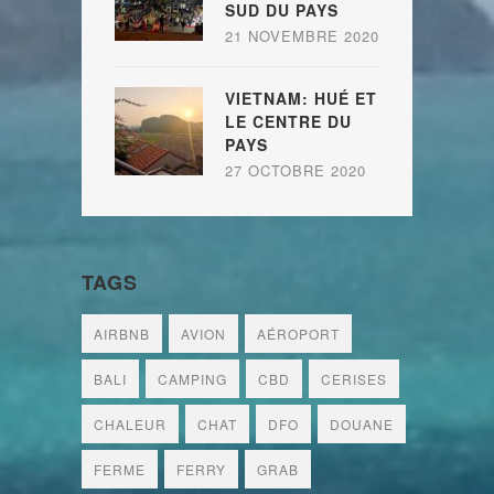
SUD DU PAYS
21 NOVEMBRE 2020
VIETNAM: HUÉ ET
LE CENTRE DU
PAYS
27 OCTOBRE 2020
TAGS
AIRBNB
AVION
AÉROPORT
BALI
CAMPING
CBD
CERISES
CHALEUR
CHAT
DFO
DOUANE
FERME
FERRY
GRAB